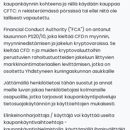
kaupankäynnin kohteena ja niillä käydään kauppaa
CFTC: n rekisteröimässä pörssissä tai ellei niitä ole
laillisesti vapautettu.
Financial Conduct Authority ("FCA") on antanut
lausunnon PS20/10, joka kieltää CFD:n myynnin,
myynninedistämisen ja jakelun kryptovaroissa. Se
kieltää CFD: n ja muiden kryptovaluuttoihin
perustuvien rahoitustuotteiden jakeluun liittyvien
markkinointimateriaalien levittämisen, jotka on
osoitettu Yhdistyneen kuningaskunnan asukkaille
Jättämällä henkilötietosi tähän suostut ja annat
meille luvan jakaa henkilötietojasi kolmansille
osapuolille, jotka tarjoavat kaupankäyntipalveluja
tietosuojakäytännön ja käyttöehtojen mukaisesti.
Elinkeinonharjoittaja / käyttäjä voi käyttää useita
kaupankäyntivaihtoehtoja -
kaupankäyntiohjelmistolla, käyttämällä ihmisvälittäjiä