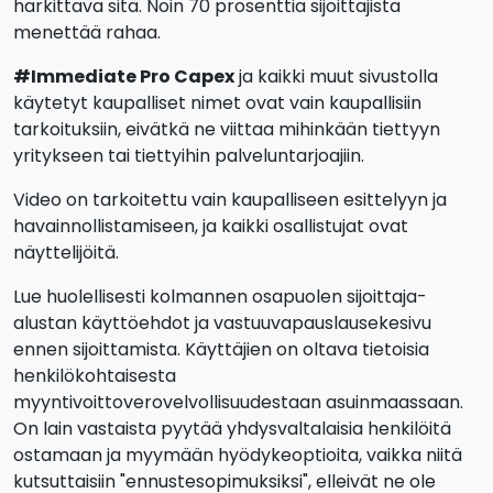
harkittava sitä. Noin 70 prosenttia sijoittajista
menettää rahaa.
#Immediate Pro Capex
ja kaikki muut sivustolla
käytetyt kaupalliset nimet ovat vain kaupallisiin
tarkoituksiin, eivätkä ne viittaa mihinkään tiettyyn
yritykseen tai tiettyihin palveluntarjoajiin.
Video on tarkoitettu vain kaupalliseen esittelyyn ja
havainnollistamiseen, ja kaikki osallistujat ovat
näyttelijöitä.
Lue huolellisesti kolmannen osapuolen sijoittaja-
alustan käyttöehdot ja vastuuvapauslausekesivu
ennen sijoittamista. Käyttäjien on oltava tietoisia
henkilökohtaisesta
myyntivoittoverovelvollisuudestaan asuinmaassaan.
On lain vastaista pyytää yhdysvaltalaisia henkilöitä
ostamaan ja myymään hyödykeoptioita, vaikka niitä
kutsuttaisiin "ennustesopimuksiksi", elleivät ne ole