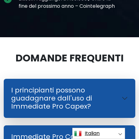
fine del prossimo anno – Cointelegraph
DOMANDE FREQUENTI
I principianti possono
guadagnare dall'uso di
Immediate Pro Capex?
Italian
Immediate Pro Capex ha