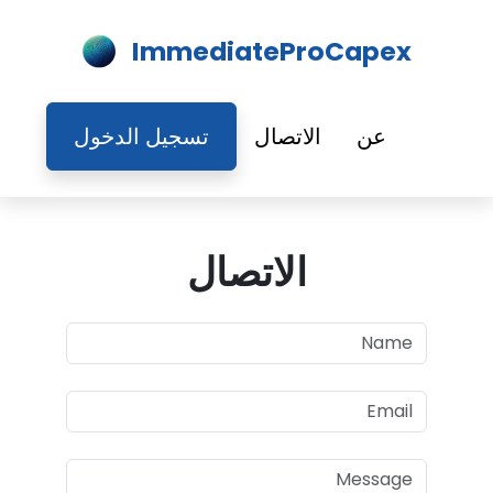
ImmediateProCapex
عن
الاتصال
تسجيل الدخول
الاتصال