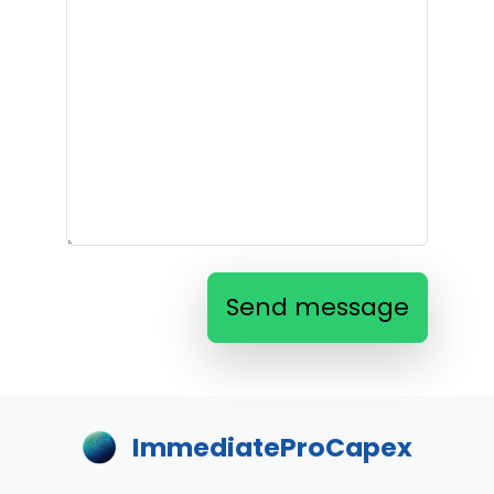
Send message
ImmediateProCapex