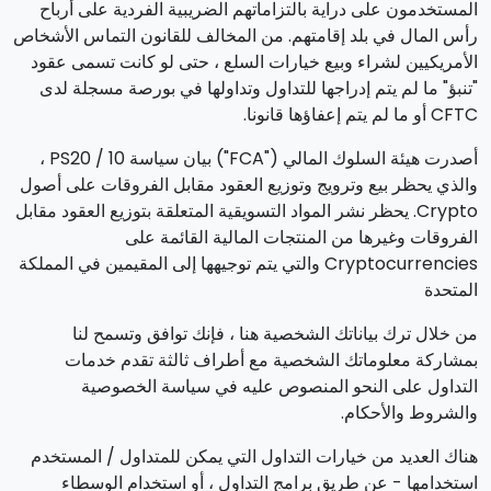
المستخدمون على دراية بالتزاماتهم الضريبية الفردية على أرباح
رأس المال في بلد إقامتهم. من المخالف للقانون التماس الأشخاص
الأمريكيين لشراء وبيع خيارات السلع ، حتى لو كانت تسمى عقود
"تنبؤ" ما لم يتم إدراجها للتداول وتداولها في بورصة مسجلة لدى
CFTC أو ما لم يتم إعفاؤها قانونا.
أصدرت هيئة السلوك المالي ("FCA") بيان سياسة PS20 / 10 ،
والذي يحظر بيع وترويج وتوزيع العقود مقابل الفروقات على أصول
Crypto. يحظر نشر المواد التسويقية المتعلقة بتوزيع العقود مقابل
الفروقات وغيرها من المنتجات المالية القائمة على
Cryptocurrencies والتي يتم توجيهها إلى المقيمين في المملكة
المتحدة
من خلال ترك بياناتك الشخصية هنا ، فإنك توافق وتسمح لنا
بمشاركة معلوماتك الشخصية مع أطراف ثالثة تقدم خدمات
التداول على النحو المنصوص عليه في سياسة الخصوصية
والشروط والأحكام.
هناك العديد من خيارات التداول التي يمكن للمتداول / المستخدم
استخدامها - عن طريق برامج التداول ، أو استخدام الوسطاء